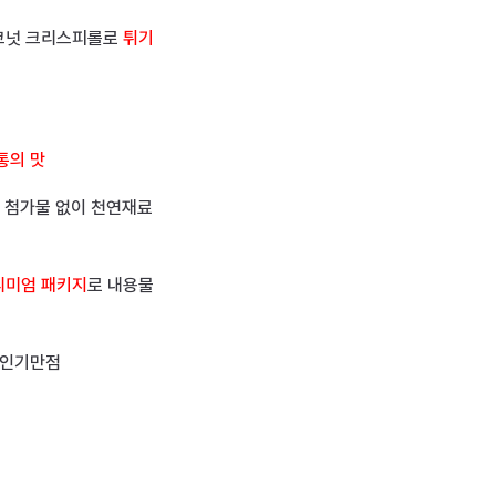
코코넛 크리스피롤로
튀기
통의 맛
공 첨가물 없이 천연재료
리미엄 패키지
로 내용물
 인기만점