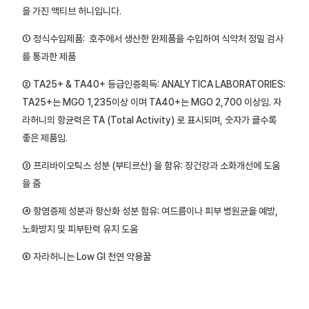
을 가진 액티브 허니입니다.
① 정식수입제품: 호주에서 생산한 완제품을 수입하여 식약처 정밀 검사
를 통과한 제품
② TA25+ & TA40+ 등급인증획득: ANALYTICA LABORATORIES:
TA25+는 MGO 1,235이상 이며 TA40+는 MGO 2,700 이상임. 자
라허니의 항균력은 TA (Total Activity) 로 표시되며, 숫자가 클수록
좋은 제품임.
③ 프리바이오틱스 성분 (부티르산) 을 함유: 장건강과 소화개선에 도움
을 줌
④ 항염증제 성분과 항산화 성분 함유: 여드름이나 피부 병원균을 예방,
노화방지 및 피부탄력 유지 도움
⑤ 자라허니는 Low GI 천연 약용꿀